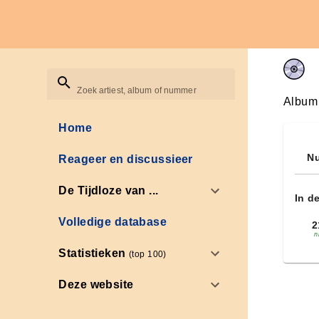
Zoek artiest, album of nummer
Album
Home
Nu
Reageer en discussieer
De Tijdloze van ...
In d
Volledige database
2
n
Statistieken
(top 100)
Deze website