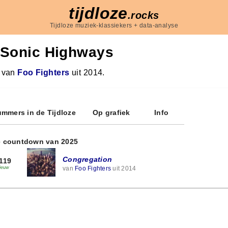
tijdloze
.rocks
Tijdloze muziek-klassiekers + data-analyse
Sonic Highways
 van
Foo Fighters
uit 2014.
mmers in de Tijdloze
Op grafiek
Info
e countdown van 2025
Congregation
119
van
Foo Fighters
uit 2014
ieuw