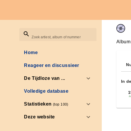
Zoek artiest, album of nummer
Album
Home
Nu
Reageer en discussieer
De Tijdloze van ...
In d
Volledige database
1
n
Statistieken
(top 100)
Deze website