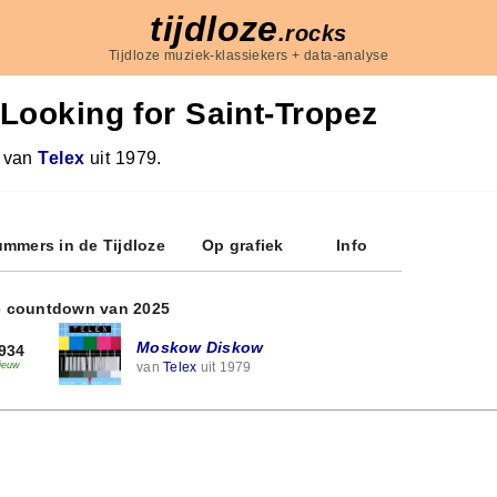
tijdloze
.rocks
Tijdloze muziek-klassiekers + data-analyse
Looking for Saint-Tropez
 van
Telex
uit 1979.
mmers in de Tijdloze
Op grafiek
Info
e countdown van 2025
Moskow Diskow
934
van
Telex
uit 1979
ieuw