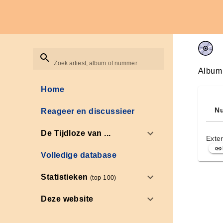
Zoek artiest, album of nummer
Album
Home
Nu
Reageer en discussieer
De Tijdloze van ...
Exter
Volledige database
Statistieken
(top 100)
Deze website