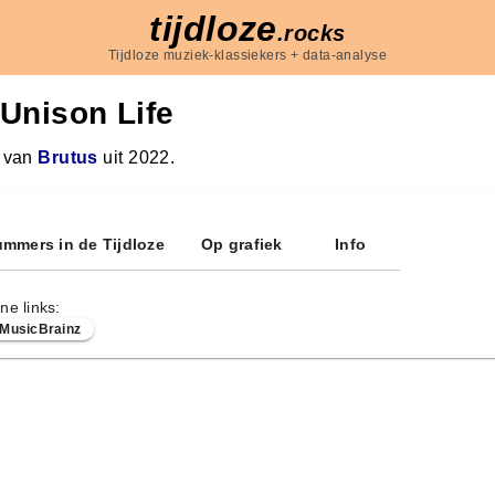
tijdloze
.rocks
Tijdloze muziek-klassiekers + data-analyse
Unison Life
 van
Brutus
uit 2022.
mmers in de Tijdloze
Op grafiek
Info
ne links:
MusicBrainz