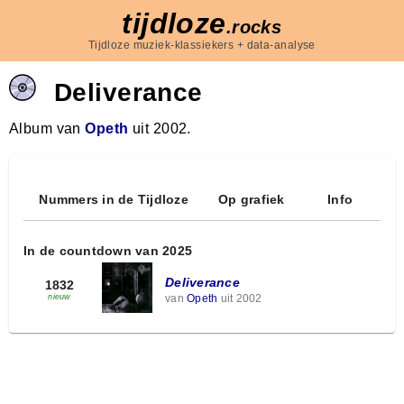
tijdloze
.rocks
Tijdloze muziek-klassiekers + data-analyse
Deliverance
Album van
Opeth
uit 2002.
Nummers in de Tijdloze
Op grafiek
Info
In de countdown van 2025
Deliverance
1832
van
Opeth
uit 2002
nieuw