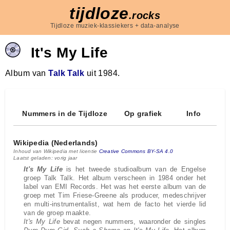
tijdloze
.rocks
Tijdloze muziek-klassiekers + data-analyse
It's My Life
Album van
Talk Talk
uit 1984.
Nummers in de Tijdloze
Op grafiek
Info
Wikipedia (Nederlands)
Inhoud van Wikipedia met licentie
Creative Commons BY-SA 4.0
Laatst geladen: vorig jaar
It's My Life
is het tweede studioalbum van de Engelse
groep Talk Talk. Het album verscheen in 1984 onder het
label van EMI Records. Het was het eerste album van de
groep met Tim Friese-Greene als producer, medeschrijver
en multi-instrumentalist, wat hem de facto het vierde lid
van de groep maakte.
It's My Life
bevat negen nummers, waaronder de singles