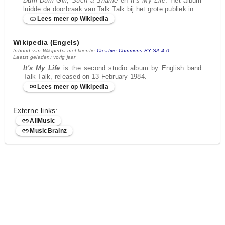
Dum Dum Girl, Such a Shame
en
It's My Life
. Het album
luidde de doorbraak van Talk Talk bij het grote publiek in.
Lees meer op Wikipedia
Wikipedia (Engels)
Inhoud van Wikipedia met licentie
Creative Commons BY-SA 4.0
Laatst geladen: vorig jaar
It's My Life
is the second studio album by English band
Talk Talk, released on 13 February 1984.
Lees meer op Wikipedia
Externe links:
AllMusic
MusicBrainz