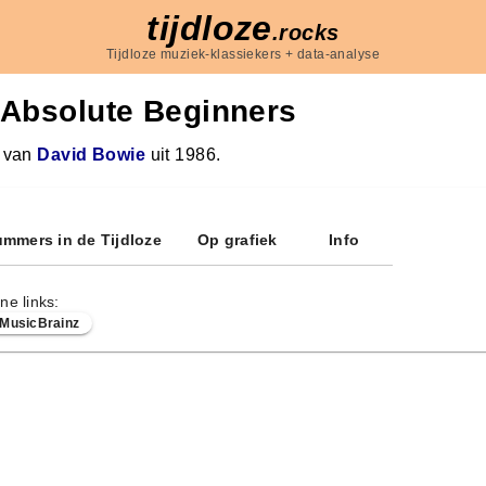
tijdloze
.rocks
Tijdloze muziek-klassiekers + data-analyse
Absolute Beginners
 van
David Bowie
uit 1986.
mmers in de Tijdloze
Op grafiek
Info
ne links:
MusicBrainz