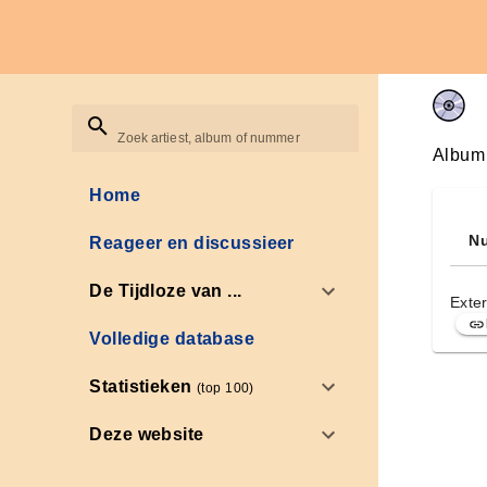
Zoek artiest, album of nummer
Album
Home
Nu
Reageer en discussieer
De Tijdloze van ...
Exter
Volledige database
Statistieken
(top 100)
Deze website