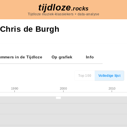
tijdloze
.rocks
Tijdloze muziek-klassiekers + data-analyse
Chris de Burgh
mmers in de Tijdloze
Op grafiek
Info
Top 100
Volledige lijst
1990
2000
2010