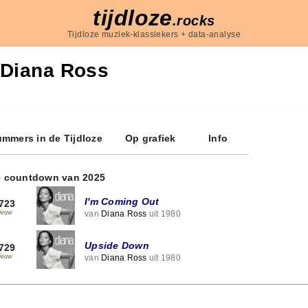
tijdloze
.rocks
Tijdloze muziek-klassiekers + data-analyse
Diana Ross
mmers in de Tijdloze
Op grafiek
Info
e countdown van 2025
I'm Coming Out
723
van
Diana Ross
uit 1980
ieuw
Upside Down
729
van
Diana Ross
uit 1980
ieuw