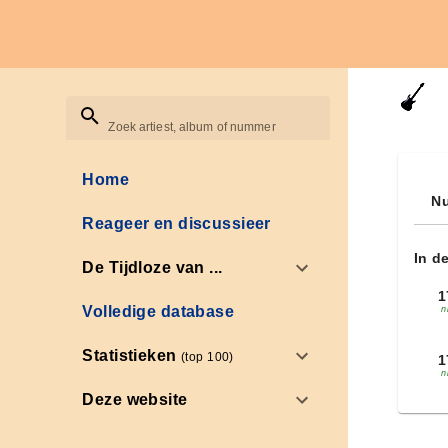
Zoek artiest, album of nummer
Home
Nu
Reageer en discussieer
In d
De Tijdloze van ...
1
Volledige database
n
Statistieken
(top 100)
1
n
Deze website