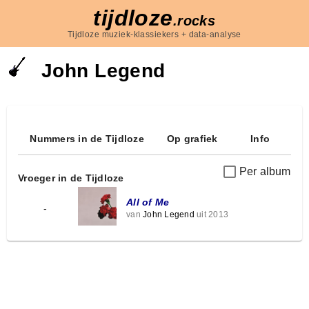
tijdloze
.rocks
Tijdloze muziek-klassiekers + data-analyse
John Legend
Nummers in de Tijdloze
Op grafiek
Info
Per album
Vroeger in de Tijdloze
All of Me
-
van
John Legend
uit 2013