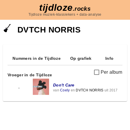
tijdloze
.rocks
Tijdloze muziek-klassiekers + data-analyse
DVTCH NORRIS
Nummers in de Tijdloze
Op grafiek
Info
Per album
Vroeger in de Tijdloze
Don't Care
-
van
Coely
en
DVTCH NORRIS
uit 2017