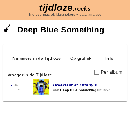
tijdloze
.rocks
Tijdloze muziek-klassiekers + data-analyse
Deep Blue Something
Nummers in de Tijdloze
Op grafiek
Info
Per album
Vroeger in de Tijdloze
Breakfast at Tiffany’s
←
2147
-
van
Deep Blue Something
uit 1994