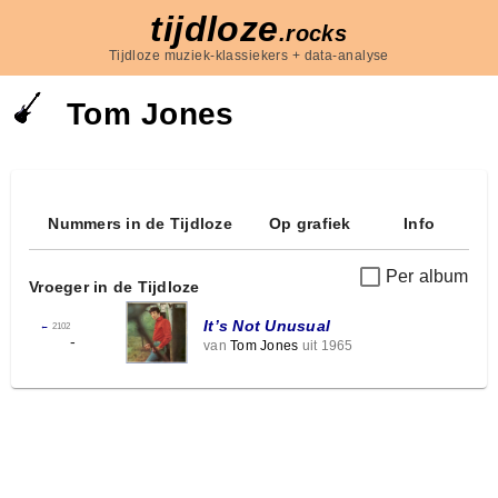
tijdloze
.rocks
Tijdloze muziek-klassiekers + data-analyse
Tom Jones
Nummers in de Tijdloze
Op grafiek
Info
Per album
Vroeger in de Tijdloze
It’s Not Unusual
←
2102
-
van
Tom Jones
uit 1965