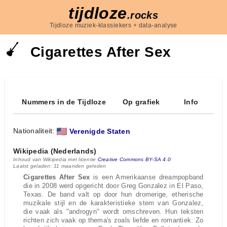
tijdloze
.rocks
Tijdloze muziek-klassiekers + data-analyse
Cigarettes After Sex
Nummers in de Tijdloze
Op grafiek
Info
Nationaliteit:
Verenigde Staten
Wikipedia (Nederlands)
Inhoud van Wikipedia met licentie
Creative Commons BY-SA 4.0
Laatst geladen: 11 maanden geleden
Cigarettes After Sex
is een Amerikaanse dreampopband
die in 2008 werd opgericht door Greg Gonzalez in El Paso,
Texas. De band valt op door hun dromerige, etherische
muzikale stijl en de karakteristieke stem van Gonzalez,
die vaak als "androgyn" wordt omschreven. Hun teksten
richten zich vaak op thema's zoals liefde en romantiek. Zo