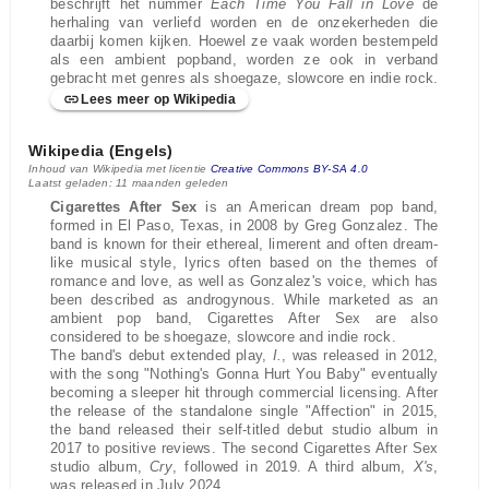
beschrijft het nummer
Each Time You Fall in Love
de
herhaling van verliefd worden en de onzekerheden die
daarbij komen kijken. Hoewel ze vaak worden bestempeld
als een ambient popband, worden ze ook in verband
gebracht met genres als shoegaze, slowcore en indie rock.
Lees meer op Wikipedia
Wikipedia (Engels)
Inhoud van Wikipedia met licentie
Creative Commons BY-SA 4.0
Laatst geladen: 11 maanden geleden
Cigarettes After Sex
is an American dream pop band,
formed in El Paso, Texas, in 2008 by Greg Gonzalez. The
band is known for their ethereal, limerent and often dream-
like musical style, lyrics often based on the themes of
romance and love, as well as Gonzalez's voice, which has
been described as androgynous. While marketed as an
ambient pop band, Cigarettes After Sex are also
considered to be shoegaze, slowcore and indie rock.
The band's debut extended play,
I.
, was released in 2012,
with the song "Nothing's Gonna Hurt You Baby" eventually
becoming a sleeper hit through commercial licensing. After
the release of the standalone single "Affection" in 2015,
the band released their self-titled debut studio album in
2017 to positive reviews. The second Cigarettes After Sex
studio album,
Cry
, followed in 2019. A third album,
X's
,
was released in July 2024.