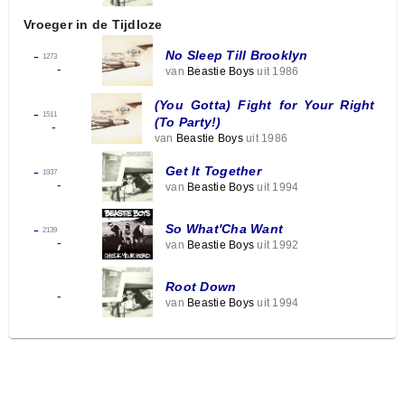
Vroeger in de Tijdloze
No Sleep Till Brooklyn
←
1273
-
van
Beastie Boys
uit 1986
(You Gotta) Fight for Your Right
←
1511
(To Party!)
-
van
Beastie Boys
uit 1986
Get It Together
←
1937
-
van
Beastie Boys
uit 1994
So What'Cha Want
←
2139
-
van
Beastie Boys
uit 1992
Root Down
-
van
Beastie Boys
uit 1994