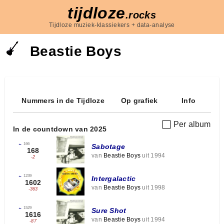
tijdloze
.rocks
Tijdloze muziek-klassiekers + data-analyse
Beastie Boys
Nummers in de Tijdloze
Op grafiek
Info
Per album
In de countdown van 2025
←
166
Sabotage
168
van
Beastie Boys
uit 1994
-2
←
1239
Intergalactic
1602
van
Beastie Boys
uit 1998
-363
←
1529
Sure Shot
1616
van
Beastie Boys
uit 1994
-87