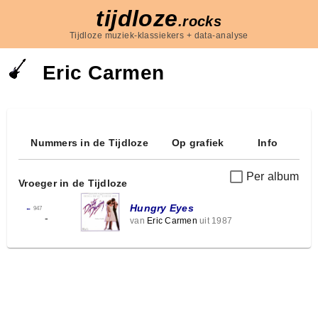
tijdloze
.rocks
Tijdloze muziek-klassiekers + data-analyse
Eric Carmen
Nummers in de Tijdloze
Op grafiek
Info
Per album
Vroeger in de Tijdloze
Hungry Eyes
←
947
-
van
Eric Carmen
uit 1987