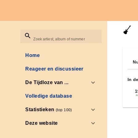
Zoek artiest, album of nummer
Home
Nu
Reageer en discussieer
In d
De Tijdloze van ...
1
Volledige database
n
Statistieken
(top 100)
Deze website