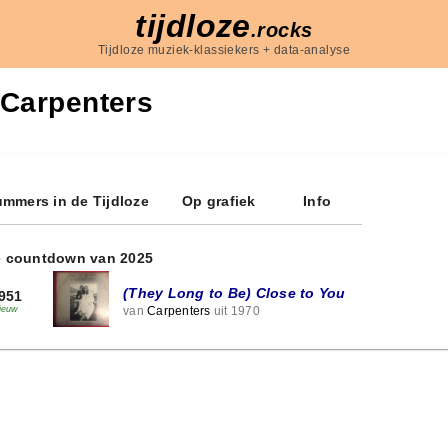
tijdloze
.rocks
Tijdloze muziek-klassiekers + data-analyse
Carpenters
mmers in de Tijdloze
Op grafiek
Info
e countdown van 2025
(They Long to Be) Close to You
951
van
Carpenters
uit 1970
ieuw