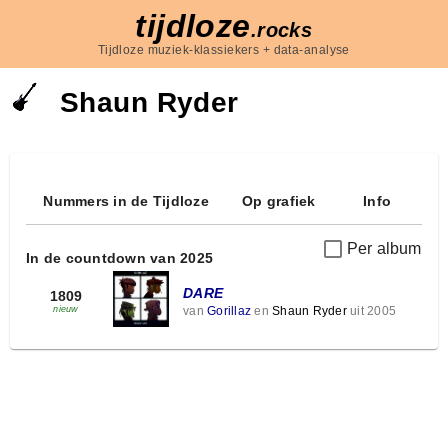
tijdloze
.rocks
Tijdloze muziek-klassiekers + data-analyse
Shaun Ryder
Nummers in de Tijdloze
Op grafiek
Info
Per album
In de countdown van 2025
DARE
1809
van
Gorillaz
en
Shaun Ryder
uit 2005
nieuw