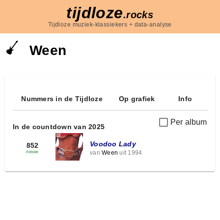
tijdloze
.rocks
Tijdloze muziek-klassiekers + data-analyse
Ween
Nummers in de Tijdloze
Op grafiek
Info
Per album
In de countdown van 2025
Voodoo Lady
852
van
Ween
uit 1994
nieuw