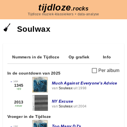
tijdloze
.rocks
Tijdloze muziek-klassiekers + data-analyse
Soulwax
Nummers in de Tijdloze
Op grafiek
Info
Per album
In de countdown van 2025
←
1434
Much Against Everyone's Advice
1345
van
Soulwax
uit 1998
+89
NY Excuse
2013
van
Soulwax
uit 2004
nieuw
Vroeger in de Tijdloze
Too Many DJ's
←
1762