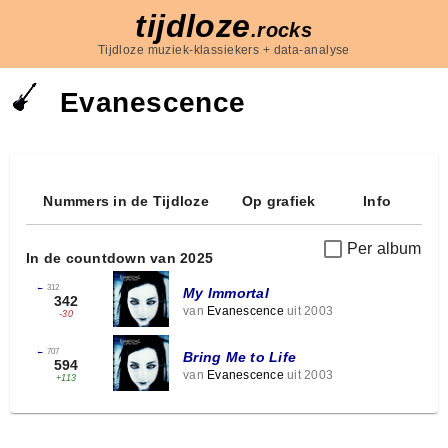
tijdloze
.rocks
Tijdloze muziek-klassiekers + data-analyse
Evanescence
Nummers in de Tijdloze
Op grafiek
Info
Per album
In de countdown van 2025
←
312
My Immortal
342
van
Evanescence
uit 2003
-30
←
707
Bring Me to Life
594
van
Evanescence
uit 2003
+113