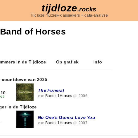
tijdloze
.rocks
Tijdloze muziek-klassiekers + data-analyse
Band of Horses
mmers in de Tijdloze
Op grafiek
Info
e countdown van 2025
The Funeral
210
van
Band of Horses
uit 2006
+16
ger in de Tijdloze
No One's Gonna Love You
-
van
Band of Horses
uit 2007