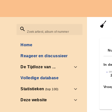
Zoek artiest, album of nummer
Home
Nu
Reageer en discussieer
In d
De Tijdloze van ...
←
226
Volledige database
Vroe
Statistieken
(top 100)
Deze website