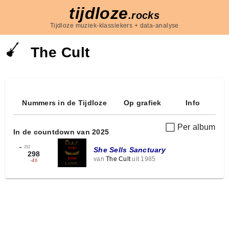
tijdloze
.rocks
Tijdloze muziek-klassiekers + data-analyse
The Cult
Nummers in de Tijdloze
Op grafiek
Info
Per album
In de countdown van 2025
←
252
She Sells Sanctuary
298
van
The Cult
uit 1985
-46