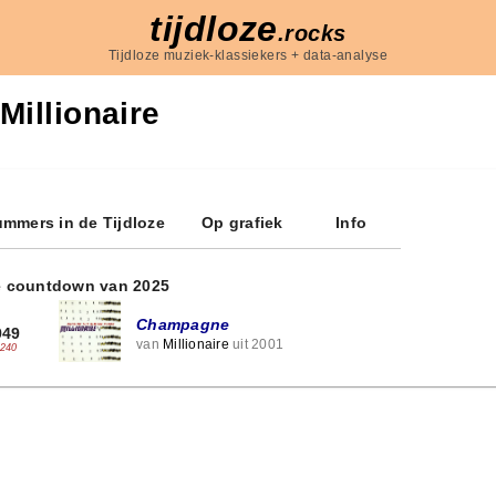
tijdloze
.rocks
Tijdloze muziek-klassiekers + data-analyse
Millionaire
mmers in de Tijdloze
Op grafiek
Info
e countdown van 2025
Champagne
949
van
Millionaire
uit 2001
-240