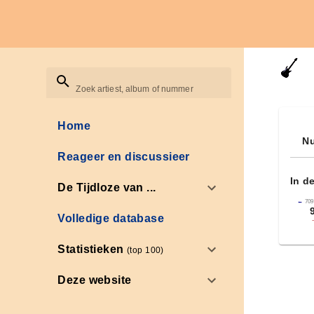
Zoek artiest, album of nummer
Home
Nu
Reageer en discussieer
In d
De Tijdloze van ...
←
709
Volledige database
Statistieken
(top 100)
Deze website