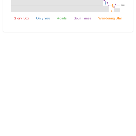
2000
Glory Box
Only You
Roads
Sour Times
Wandering Star