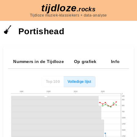
tijdloze
.rocks
Tijdloze muziek-klassiekers + data-analyse
Portishead
Nummers in de Tijdloze
Op grafiek
Info
Top 100
Volledige lijst
1990
2000
2010
2020
1
100
250
500
750
1000
1250
1500
1750