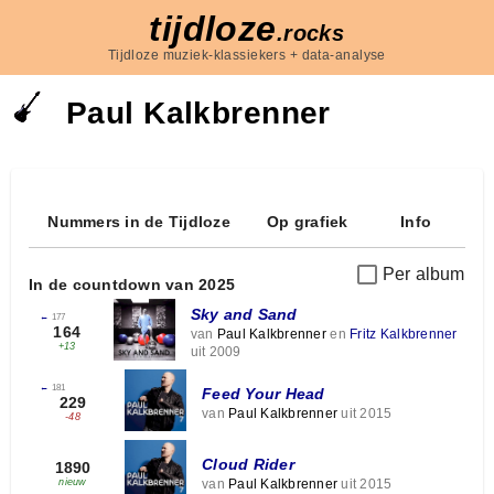
tijdloze
.rocks
Tijdloze muziek-klassiekers + data-analyse
Paul Kalkbrenner
Nummers in de Tijdloze
Op grafiek
Info
Per album
In de countdown van 2025
Sky and Sand
←
177
164
van
Paul Kalkbrenner
en
Fritz Kalkbrenner
+13
uit 2009
←
181
Feed Your Head
229
van
Paul Kalkbrenner
uit 2015
-48
Cloud Rider
1890
van
Paul Kalkbrenner
uit 2015
nieuw