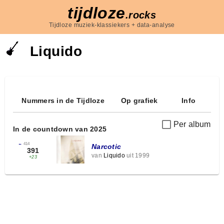
tijdloze
.rocks
Tijdloze muziek-klassiekers + data-analyse
Liquido
Nummers in de Tijdloze
Op grafiek
Info
Per album
In de countdown van 2025
←
414
Narcotic
391
van
Liquido
uit 1999
+23