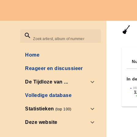
Zoek artiest, album of nummer
Home
Nu
Reageer en discussieer
In d
De Tijdloze van ...
←
141
1
Volledige database
Statistieken
(top 100)
Deze website