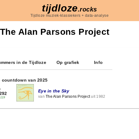
tijdloze
.rocks
Tijdloze muziek-klassiekers + data-analyse
The Alan Parsons Project
mmers in de Tijdloze
Op grafiek
Info
e countdown van 2025
1
Eye in the Sky
292
van
The Alan Parsons Project
uit 1982
+119