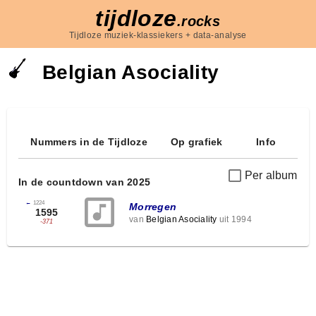
tijdloze
.rocks
Tijdloze muziek-klassiekers + data-analyse
Belgian Asociality
Nummers in de Tijdloze
Op grafiek
Info
Per album
In de countdown van 2025
←
1224
Morregen
1595
van
Belgian Asociality
uit 1994
-371