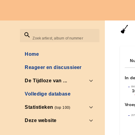
Zoek artiest, album of nummer
Home
Nu
Reageer en discussieer
In d
De Tijdloze van ...
←
994
1
Volledige database
Vroe
Statistieken
(top 100)
←
207
Deze website