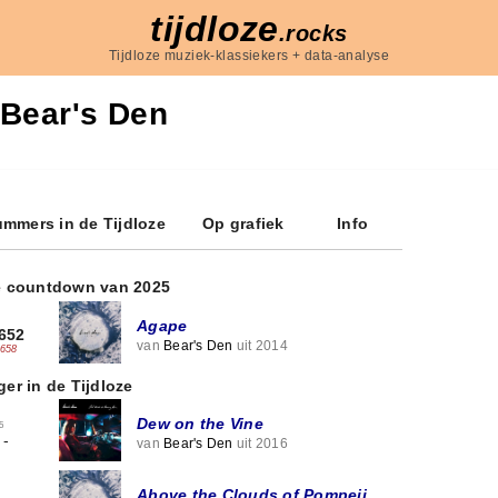
tijdloze
.rocks
Tijdloze muziek-klassiekers + data-analyse
Bear's Den
mmers in de Tijdloze
Op grafiek
Info
e countdown van 2025
Agape
652
van
Bear's Den
uit 2014
-658
ger in de Tijdloze
Dew on the Vine
5
-
van
Bear's Den
uit 2016
Above the Clouds of Pompeii