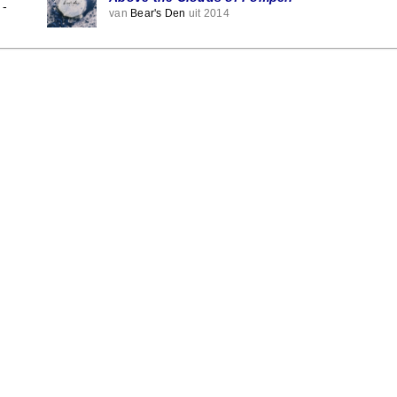
-
van
Bear's Den
uit 2014