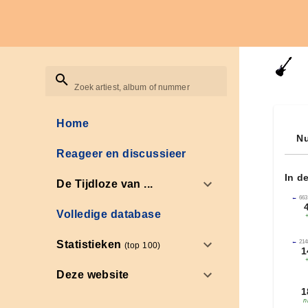
Zoek artiest, album of nummer
Home
Nu
Reageer en discussieer
In d
De Tijdloze van ...
←
663
Volledige database
←
214
Statistieken
(top 100)
1
Deze website
1
n