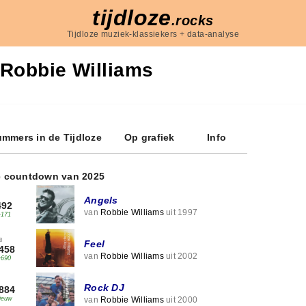
tijdloze
.rocks
Tijdloze muziek-klassiekers + data-analyse
Robbie Williams
mmers in de Tijdloze
Op grafiek
Info
e countdown van 2025
Angels
492
van
Robbie Williams
uit 1997
+171
8
Feel
458
van
Robbie Williams
uit 2002
+690
Rock DJ
884
van
Robbie Williams
uit 2000
ieuw