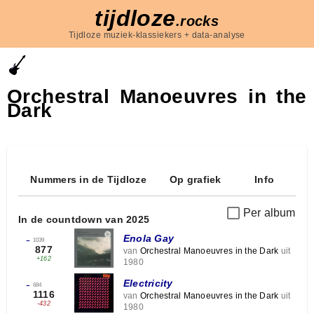
tijdloze
.rocks
Tijdloze muziek-klassiekers + data-analyse
Orchestral Manoeuvres in the
Dark
Nummers in de Tijdloze
Op grafiek
Info
Per album
In de countdown van 2025
Enola Gay
←
1039
877
van
Orchestral Manoeuvres in the Dark
uit
+162
1980
Electricity
←
684
1116
van
Orchestral Manoeuvres in the Dark
uit
-432
1980