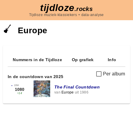
tijdloze
.rocks
Tijdloze muziek-klassiekers + data-analyse
Europe
Nummers in de Tijdloze
Op grafiek
Info
Per album
In de countdown van 2025
←
1094
The Final Countdown
1080
van
Europe
uit 1986
+14