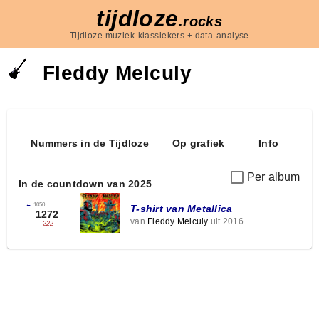
tijdloze
.rocks
Tijdloze muziek-klassiekers + data-analyse
Fleddy Melculy
Nummers in de Tijdloze
Op grafiek
Info
Per album
In de countdown van 2025
←
1050
T-shirt van Metallica
1272
van
Fleddy Melculy
uit 2016
-222