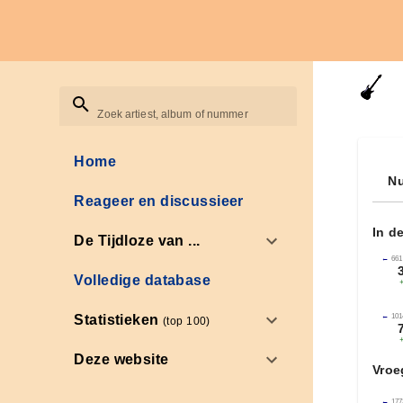
Zoek artiest, album of nummer
Home
Nu
Reageer en discussieer
In d
De Tijdloze van ...
←
661
Volledige database
←
101
Statistieken
(top 100)
Deze website
Vroe
←
177