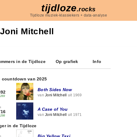
tijdloze
.rocks
Tijdloze muziek-klassiekers + data-analyse
Joni Mitchell
mmers in de Tijdloze
Op grafiek
Info
e countdown van 2025
Both Sides Now
392
van
Joni Mitchell
uit 1969
+269
4
A Case of You
716
van
Joni Mitchell
uit 1971
+298
ger in de Tijdloze
Big Yellow Taxi
3