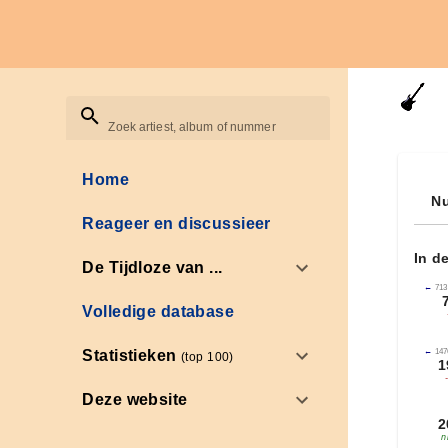
Zoek artiest, album of nummer
Home
Nu
Reageer en discussieer
In d
De Tijdloze van ...
←
713
Volledige database
←
147
Statistieken
(top 100)
1
Deze website
2
n