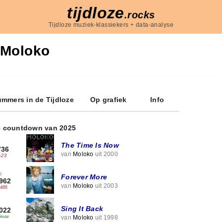
tijdloze
.rocks
Tijdloze muziek-klassiekers + data-analyse
Moloko
mmers in de Tijdloze
Op grafiek
Info
e countdown van 2025
The Time Is Now
736
van
Moloko
uit 2000
-23
6
Forever More
962
van
Moloko
uit 2003
-486
Sing It Back
022
van
Moloko
uit 1998
ieuw