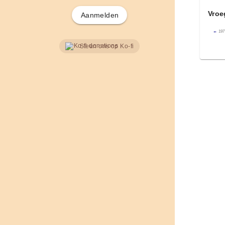
Vroe
Aanmelden
←
197
Steun ons op Ko-fi