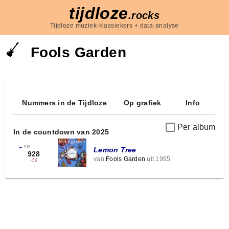
tijdloze
.rocks
Tijdloze muziek-klassiekers + data-analyse
Fools Garden
Nummers in de Tijdloze
Op grafiek
Info
Per album
In de countdown van 2025
←
916
Lemon Tree
928
van
Fools Garden
uit 1995
-12