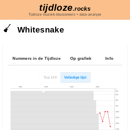
tijdloze
.rocks
Tijdloze muziek-klassiekers + data-analyse
Whitesnake
Nummers in de Tijdloze
Op grafiek
Info
Top 100
Volledige lijst
1990
2000
2010
2020
1
100
250
500
750
1000
1250
1500
1750