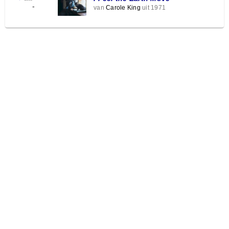
-
van
Carole King
uit 1971