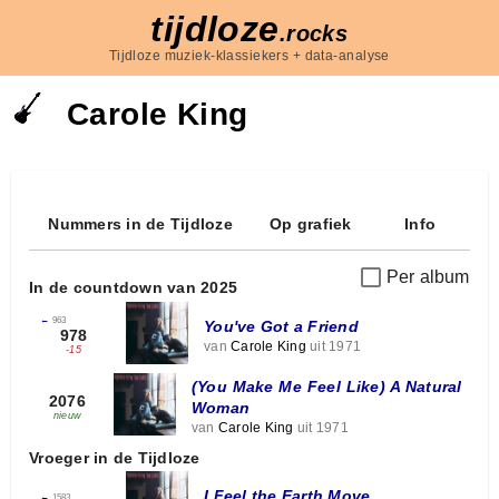
tijdloze
.rocks
Tijdloze muziek-klassiekers + data-analyse
Carole King
Nummers in de Tijdloze
Op grafiek
Info
Per album
In de countdown van 2025
←
963
You've Got a Friend
978
van
Carole King
uit 1971
-15
(You Make Me Feel Like) A Natural
2076
Woman
nieuw
van
Carole King
uit 1971
Vroeger in de Tijdloze
I Feel the Earth Move
←
1583