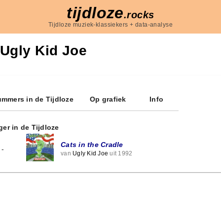
tijdloze
.rocks
Tijdloze muziek-klassiekers + data-analyse
Ugly Kid Joe
mmers in de Tijdloze
Op grafiek
Info
ger in de Tijdloze
Cats in the Cradle
-
van
Ugly Kid Joe
uit 1992