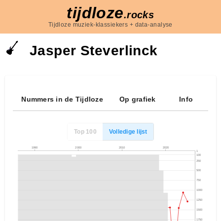
tijdloze
.rocks
Tijdloze muziek-klassiekers + data-analyse
Jasper Steverlinck
Nummers in de Tijdloze
Op grafiek
Info
Top 100
Volledige lijst
1990
2000
2010
2020
1
100
250
500
750
1000
1250
1500
1750