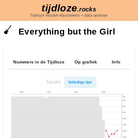
tijdloze
.rocks
Tijdloze muziek-klassiekers + data-analyse
Everything but the Girl
Nummers in de Tijdloze
Op grafiek
Info
Top 100
Volledige lijst
1990
2000
2010
2020
1
100
250
500
750
1000
1250
1500
1750