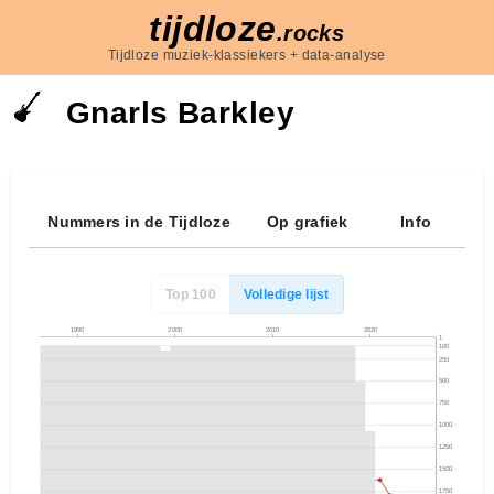
tijdloze
.rocks
Tijdloze muziek-klassiekers + data-analyse
Gnarls Barkley
Nummers in de Tijdloze
Op grafiek
Info
Top 100
Volledige lijst
1990
2000
2010
2020
1
100
250
500
750
1000
1250
1500
1750