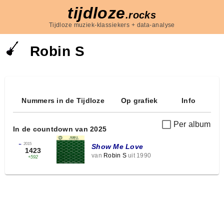
tijdloze
.rocks
Tijdloze muziek-klassiekers + data-analyse
Robin S
Nummers in de Tijdloze
Op grafiek
Info
Per album
In de countdown van 2025
←
2015
Show Me Love
1423
van
Robin S
uit 1990
+592