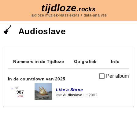
tijdloze
.rocks
Tijdloze muziek-klassiekers + data-analyse
Audioslave
Nummers in de Tijdloze
Op grafiek
Info
Per album
In de countdown van 2025
←
784
Like a Stone
987
van
Audioslave
uit 2002
-203