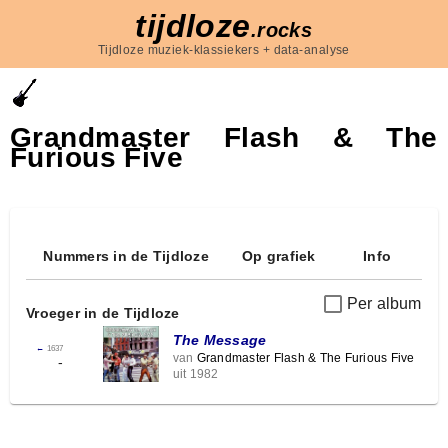
tijdloze
.rocks
Tijdloze muziek-klassiekers + data-analyse
Grandmaster Flash & The
Furious Five
Nummers in de Tijdloze
Op grafiek
Info
Per album
Vroeger in de Tijdloze
The Message
←
1637
van
Grandmaster Flash & The Furious Five
-
uit 1982