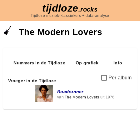
tijdloze
.rocks
Tijdloze muziek-klassiekers + data-analyse
The Modern Lovers
Nummers in de Tijdloze
Op grafiek
Info
Per album
Vroeger in de Tijdloze
Roadrunner
-
van
The Modern Lovers
uit 1976