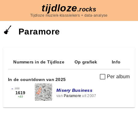
tijdloze
.rocks
Tijdloze muziek-klassiekers + data-analyse
Paramore
Nummers in de Tijdloze
Op grafiek
Info
Per album
In de countdown van 2025
←
1668
Misery Business
1619
van
Paramore
uit 2007
+49