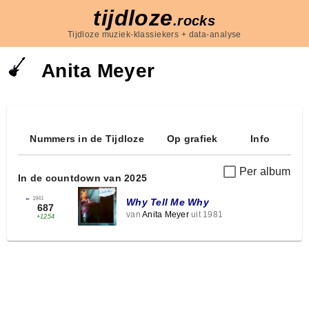
tijdloze
.rocks
Tijdloze muziek-klassiekers + data-analyse
Anita Meyer
Nummers in de Tijdloze
Op grafiek
Info
Per album
In de countdown van 2025
←
1941
Why Tell Me Why
687
van
Anita Meyer
uit 1981
+1254