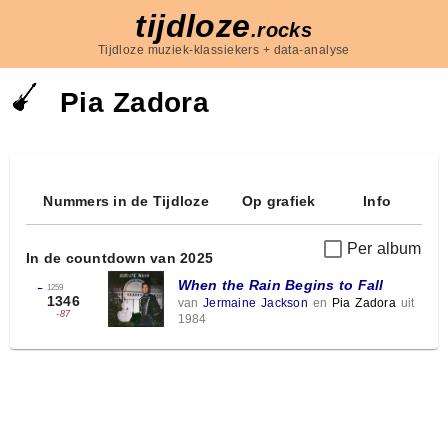
tijdloze
.rocks
Tijdloze muziek-klassiekers + data-analyse
Pia Zadora
Nummers in de Tijdloze
Op grafiek
Info
Per album
In de countdown van 2025
When the Rain Begins to Fall
←
1259
1346
van
Jermaine Jackson
en
Pia Zadora
uit
-87
1984