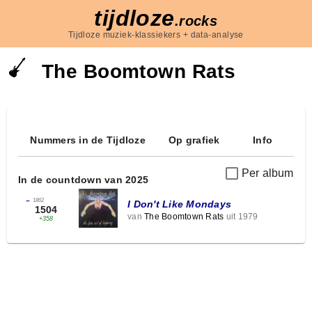
tijdloze
.rocks
Tijdloze muziek-klassiekers + data-analyse
The Boomtown Rats
Nummers in de Tijdloze
Op grafiek
Info
Per album
In de countdown van 2025
←
1862
I Don't Like Mondays
1504
van
The Boomtown Rats
uit 1979
+358